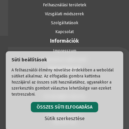
Felhasználási területek
Vizsgálati módszerek
Szolgáltatások
Kapcsolat
Információk
Impresszum
Süti beállítások
Adatvédelmi tájékoztató
Elérhetőségek
A felhasználói élmény növelése érdekében a weboldal
sütiket alkalmaz. Az elfogadás gombra kattintva
H-1056 Budapest, Havas utca 2.
hozzájárul az összes süti használatához, ugyanakkor a
+36 30 337 30 91
szerkesztés gombot választva lehetősége van ezeket
testreszabni.
formtest@formtest.hu
ÖSSZES SÜTI ELFOGADÁSA
Weboldal készítés:
Sütik szerkesztése
Raccoon Lab