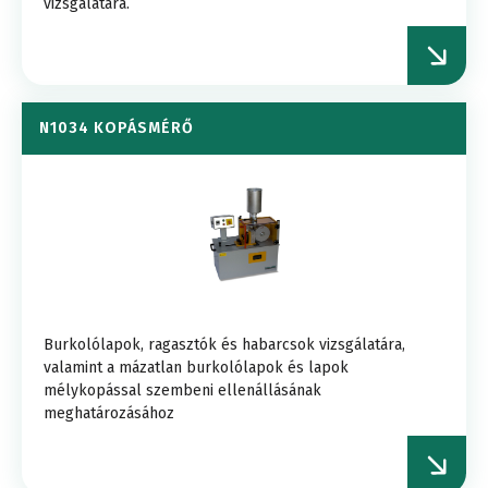
vizsgálatára.
N1034 KOPÁSMÉRŐ
Burkolólapok, ragasztók és habarcsok vizsgálatára,
valamint a mázatlan burkolólapok és lapok
mélykopással szembeni ellenállásának
meghatározásához