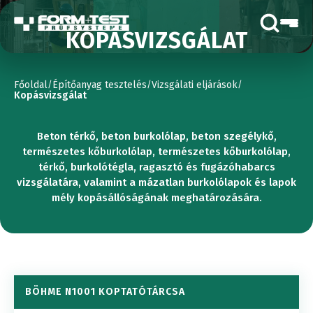
KOPÁSVIZSGÁLAT
Főoldal
Építőanyag tesztelés
Vizsgálati eljárások
/
/
/
Kopásvizsgálat
Beton térkő, beton burkolólap, beton szegélykő,
természetes kőburkolólap, természetes kőburkolólap,
térkő, burkolótégla, ragasztó és fugázóhabarcs
vizsgálatára, valamint a mázatlan burkolólapok és lapok
mély kopásállóságának meghatározására.
BÖHME N1001 KOPTATÓTÁRCSA