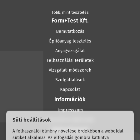
Több, mint tesztelés
Form+Test Kft.
Bemutatkozás
Építőanyag tesztelés
Anyagvizsgálat
Felhasználási területek
Vizsgálati módszerek
Szolgáltatások
Kapcsolat
Információk
Impresszum
Süti beállítások
Adatvédelmi tájékoztató
Elérhetőségek
A felhasználói élmény növelése érdekében a weboldal
sütiket alkalmaz. Az elfogadás gombra kattintva