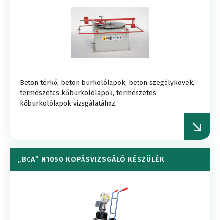
Beton térkő, beton burkolólapok, beton szegélykövek,
természetes kőburkolólapok, természetes
kőburkolólapok vizsgálatához.
„BCA” N1050 KOPÁSVIZSGÁLÓ KÉSZÜLÉK