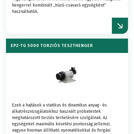
hengerrel kombinált „húzó-csavaró egységként”
használhatók.
EPZ-TG 5000 TORZIÓS TESZTHENGER
Ezek a hajtások a statikus és dinamikus anyag- és
alkatrészvizsgálatokhoz használt próbatestek
meghatározott torziós terhelésére szolgálnak. Az
egységeket maximális követési pontosság jellemzi,
nagyon finoman állítható nyomatékokkal és forgási