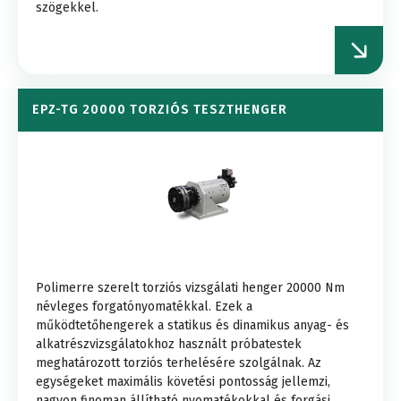
szögekkel.
EPZ-TG 20000 TORZIÓS TESZTHENGER
Polimerre szerelt torziós vizsgálati henger 20000 Nm
névleges forgatónyomatékkal. Ezek a
működtetőhengerek a statikus és dinamikus anyag- és
alkatrészvizsgálatokhoz használt próbatestek
meghatározott torziós terhelésére szolgálnak. Az
egységeket maximális követési pontosság jellemzi,
nagyon finoman állítható nyomatékokkal és forgási