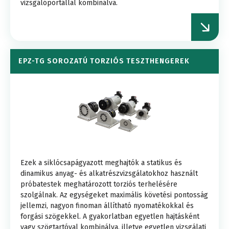
vizsgálóportállal kombinálva.
EPZ-TG SOROZATÚ TORZIÓS TESZTHENGEREK
Ezek a siklócsapágyazott meghajtók a statikus és
dinamikus anyag- és alkatrészvizsgálatokhoz használt
próbatestek meghatározott torziós terhelésére
szolgálnak. Az egységeket maximális követési pontosság
jellemzi, nagyon finoman állítható nyomatékokkal és
forgási szögekkel. A gyakorlatban egyetlen hajtásként
vagy szögtartóval kombinálva, illetve egyetlen vizsgálati