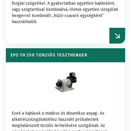
forgási szögekkel. A gyakorlatban egyetlen hajtásként,
vagy szögtartóval kombinálva, illetve egyetlen vizsgálati
hengerrel kombinált „húzó-csavaró egységként”
használhatók.
EPZ-TH 250 TORZIÓS TESZTHENGER
Ezek a hajtások a statikus és dinamikus anyag- és
alkatrészvizsgálatokhoz használt próbatestek
meghatározott torziós terhelésére szolgálnak. Az