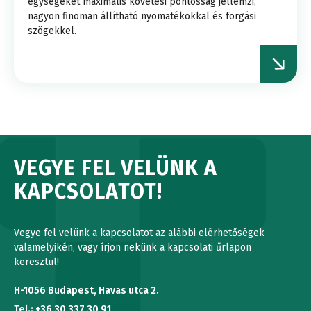
egységeket maximális követési pontosság jellemzi,
nagyon finoman állítható nyomatékokkal és forgási
szögekkel.
VEGYE FEL VELÜNK A
KAPCSOLATOT!
Vegye fel velünk a kapcsolatot az alábbi elérhetőségek
valamelyikén, vagy írjon nekünk a kapcsolati űrlapon
keresztül!
H-1056 Budapest, Havas utca 2.
Tel.: +36 30 337 30 91