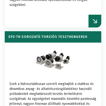
szögekkel.
EPZ-TH SOROZATÚ TORZIÓS TESZTHENGEREK
Ezek a hidrosztatikusan szerelt meghajtók a statikus és
dinamikus anyag- és alkatrészvizsgálatokhoz használt
próbatestek meghatározott torziós terhelésére
szolgálnak. Az egységeket maximális követési pontosság
jellemzi, nagyon finoman állítható nyomatékokkal és