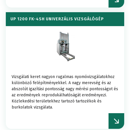
UP 1200 FK-4SH UNIVERZÁLIS VIZSGÁLÓGÉP
Vizsgálati keret nagyon rugalmas nyomóvizsgálatokhoz
különböző felépítményekkel. A nagy merevség és az
abszolút igazítási pontosság nagy mérési pontosságot és
az eredmények reprodukálhatóságát eredményezi.
Közlekedési területekhez tartozó tartozékok és
burkolatok vizsgálata.