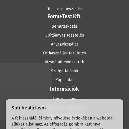
Több, mint tesztelés
Form+Test Kft.
Bemutatkozás
Építőanyag tesztelés
Anyagvizsgálat
Felhasználási területek
Vizsgálati módszerek
Szolgáltatások
Kapcsolat
Információk
Impresszum
Süti beállítások
Adatvédelmi tájékoztató
Elérhetőségek
A felhasználói élmény növelése érdekében a weboldal
sütiket alkalmaz. Az elfogadás gombra kattintva
H-1056 Budapest, Havas utca 2.