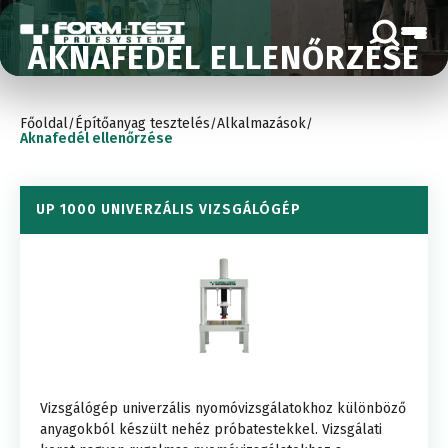
AKNAFEDÉL ELLENŐRZÉSE
Főoldal
Építőanyag tesztelés
Alkalmazások
/
/
/
Aknafedél ellenőrzése
UP 1000 UNIVERZÁLIS VIZSGÁLÓGÉP
Vizsgálógép univerzális nyomóvizsgálatokhoz különböző
anyagokból készült nehéz próbatestekkel. Vizsgálati