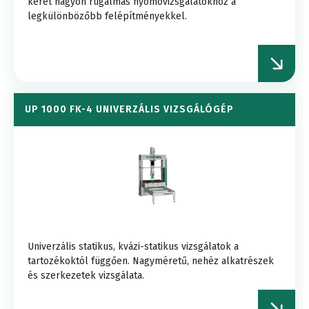
keret nagyon rugalmas nyomóvizsgálatokhoz a
legkülönbözőbb felépítményekkel.
UP 1000 FK-4 UNIVERZÁLIS VIZSGÁLÓGÉP
Univerzális statikus, kvázi-statikus vizsgálatok a
tartozékoktól függően. Nagyméretű, nehéz alkatrészek
és szerkezetek vizsgálata.