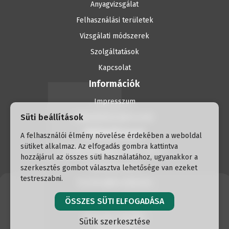
Anyagvizsgálat
Felhasználási területek
Vizsgálati módszerek
Szolgáltatások
Kapcsolat
Információk
Impresszum
Süti beállítások
Adatvédelmi tájékoztató
Elérhetőségek
A felhasználói élmény növelése érdekében a weboldal
sütiket alkalmaz. Az elfogadás gombra kattintva
H-1056 Budapest, Havas utca 2.
hozzájárul az összes süti használatához, ugyanakkor a
+36 30 337 30 91
szerkesztés gombot választva lehetősége van ezeket
testreszabni.
formtest@formtest.hu
ÖSSZES SÜTI ELFOGADÁSA
Weboldal készítés:
Sütik szerkesztése
Raccoon Lab