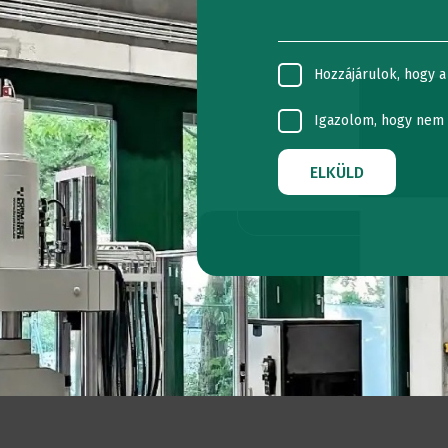
FELHASZNÁLÓS
VÍZSZINTES
Hozzájárulok, hogy a
RENDSZEREK
VIZSGÁLÓGÉPE
Igazolom, hogy nem 
TORZIÓS
ELKÜLD
VIZSGÁLÓGÉPE