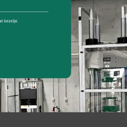
sővizsgálat
Szakítóvizsgálat
knafedél
t kezelje.
llenőrzése
alpfa
izsgálat
ízbehatolási
eszt
ementvizsgálat