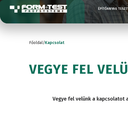
ÉPÍTŐANYAG TESZT
TESZTGÉPEK
UNIVERZÁLIS
KOPÁSVIZSG
Főoldal
/
Kapcsolat
STATIKUS
AUTÓIPAR
Kompressziót
VIZSGÁLÓGÉPE
vizsgáló
VEGYE FEL VEL
gépek
KEMÉNYSÉG
UNIVERZÁLIS
Hajlításvizsgáló
DINAMIKUS
gépek
MEZŐGAZD
Vegye fel velünk a kapcsolatot 
VIZSGÁLÓGÉPE
Kombinált
HASÍTÓ
nyomó és
SZAKÍTÓVIZ