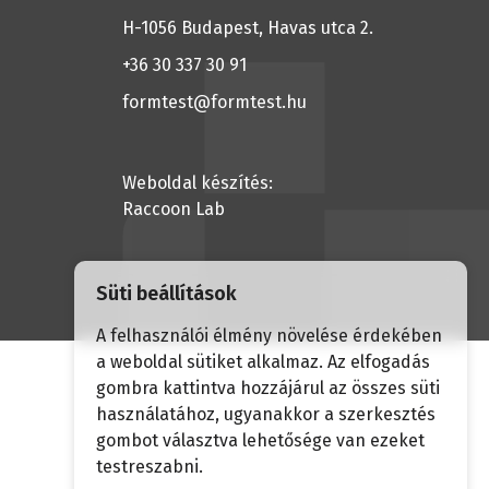
edél
H-1056 Budapest, Havas utca 2.
Torziós vizsgálatok
őrzése
Kúszás-
 vizsgálat
+36 30 337 30 91
szakadásvizsgálatok
hatolási teszt
formtest@formtest.hu
Szakítóvizsgálat
tvizsgálat
Weboldal készítés:
GÁLATI
Raccoon Lab
RÁSOK
vizsgálat
óvizsgálat
Süti beállítások
svizsgálat
A felhasználói élmény növelése érdekében
a weboldal sütiket alkalmaz. Az elfogadás
svizsgálat
gombra kattintva hozzájárul az összes süti
ó
használatához, ugyanakkor a szerkesztés
tóvizsgálat
gombot választva lehetősége van ezeket
tóvizsgálat
testreszabni.