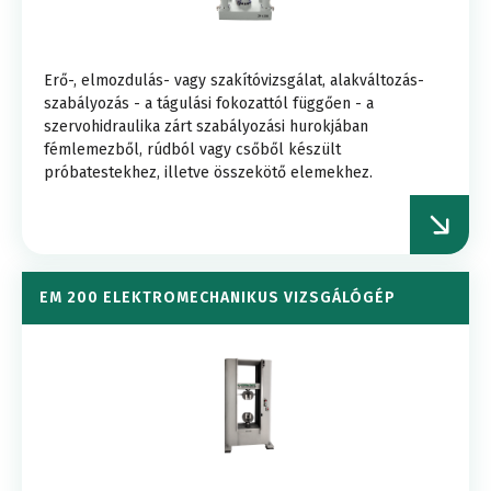
Erő-, elmozdulás- vagy szakítóvizsgálat, alakváltozás-
szabályozás - a tágulási fokozattól függően - a
szervohidraulika zárt szabályozási hurokjában
fémlemezből, rúdból vagy csőből készült
próbatestekhez, illetve összekötő elemekhez.
EM 200 ELEKTROMECHANIKUS VIZSGÁLÓGÉP