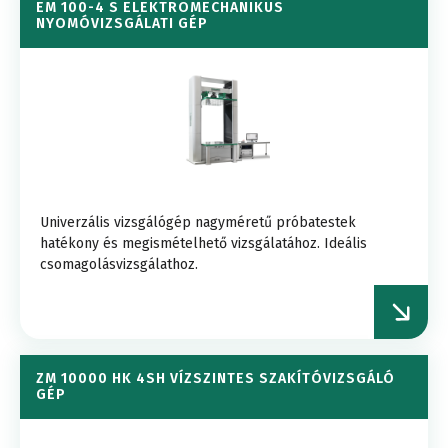
EM 100-4 S ELEKTROMECHANIKUS
NYOMÓVIZSGÁLATI GÉP
Univerzális vizsgálógép nagyméretű próbatestek
hatékony és megismételhető vizsgálatához. Ideális
csomagolásvizsgálathoz.
ZM 10000 HK 4SH VÍZSZINTES SZAKÍTÓVIZSGÁLÓ
GÉP