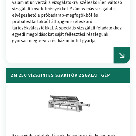
valamint univerzális vizsgálatokra, széleskörűen változó
vizsgálati követelményekkel. Számos más vizsgálat is
elvégezhető a próbadarab-megfogókból és
próbatesttartókból álló, igen széleskörű
tartozékválasztékkal. A speciális vizsgálati feladatokhoz
egyedi megoldásokat saját fejlesztési részlegünk
gyorsan megtervezi és házon belül gyártja.
ZM 250 VÍZSZINTES SZAKÍTÓVIZSGÁLATI GÉP
Faanyagok, kötelek, láncok, hevederek és hevederek