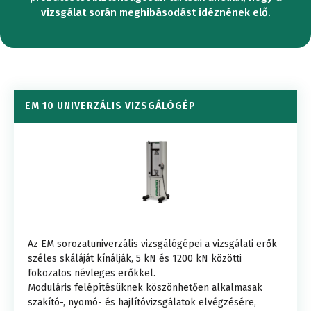
vizsgálat során meghibásodást idéznének elő.
EM 10 UNIVERZÁLIS VIZSGÁLÓGÉP
Az EM sorozatuniverzális vizsgálógépei a vizsgálati erők
széles skáláját kínálják, 5 kN és 1200 kN közötti
fokozatos névleges erőkkel.
Moduláris felépítésüknek köszönhetően alkalmasak
szakító-, nyomó- és hajlítóvizsgálatok elvégzésére,