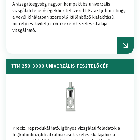
A vizsgálóegység nagyon kompakt és univerzális
vizsgálati lehetőségekhez felszerelt. Ez azt jelenti, hogy
a vevői kínálatban szereplő különböző kialakítású,
méretű és kivitelű erőérzékelők széles skálája
vizsgálható.
TTM 250-3000 UNIVERZÁLIS TESZTELŐGÉP
Precíz, reprodukálható, igényes vizsgálati feladatok a
legkülönbözőbb alkalmazások széles skálájához a