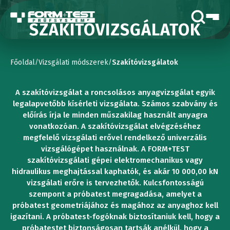
SZAKÍTÓVIZSGÁLATOK
Főoldal
Vizsgálati módszerek
Szakítóvizsgálatok
/
/
A szakítóvizsgálat a roncsolásos anyagvizsgálat egyik
legalapvetőbb kísérleti vizsgálata. Számos szabvány és
előírás írja le minden műszakilag használt anyagra
vonatkozóan. A szakítóvizsgálat elvégzéséhez
megfelelő vizsgálati erővel rendelkező univerzális
vizsgálógépet használnak. A FORM+TEST
szakítóvizsgálati gépei elektromechanikus vagy
hidraulikus meghajtással kaphatók, és akár 10 000,00 kN
vizsgálati erőre is tervezhetők. Kulcsfontosságú
szempont a próbatest megragadása, amelyet a
próbatest geometriájához és magához az anyaghoz kell
igazítani. A próbatest-fogóknak biztosítaniuk kell, hogy a
próbatestet biztonságosan tartsák anélkül, hogy a