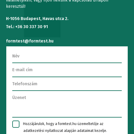
valamelyikén, vagy írjon nekünk a kapcsolati űrlapon
keresztül!
H-1056 Budapest, Havas utca 2.
Tel.: +36 30 337 30 91
formtest@formtest.hu
Hozzájárulok, hogy a formtest.hu üzemeltetője az
adatkezelési nyilatkozat alapján adataimat kezelje.