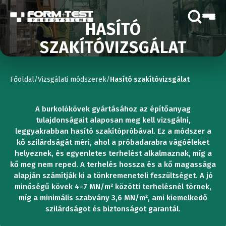
HASÍTÓ
SZAKÍTÓVIZSGÁLAT
Főoldal
Vizsgálati módszerek
Hasító szakítóvizsgálat
/
/
A burkolókövek gyártásához az építőanyag
tulajdonságait alaposan meg kell vizsgálni,
leggyakrabban hasító szakítópróbával. Ez a módszer a
kő szilárdságát méri, ahol a próbadarabra vágóéleket
helyeznek, és egyenletes terhelést alkalmaznak, míg a
kő meg nem reped. A terhelés hossza és a kő magassága
alapján számítják ki a tönkremeneteli feszültséget. A jó
minőségű kövek 4–7 MN/m² közötti terhelésnél törnek,
míg a minimális szabvány 3,6 MN/m², ami kiemelkedő
szilárdságot és biztonságot garantál.