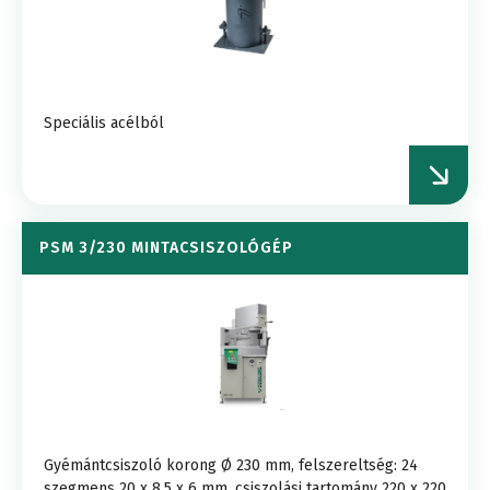
Speciális acélból
PSM 3/230 MINTACSISZOLÓGÉP
Gyémántcsiszoló korong Ø 230 mm, felszereltség: 24
szegmens 20 x 8,5 x 6 mm, csiszolási tartomány 220 x 220