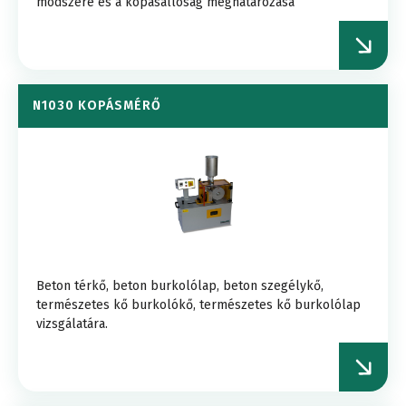
módszere és a kopásállóság meghatározása
N1030 KOPÁSMÉRŐ
Beton térkő, beton burkolólap, beton szegélykő,
természetes kő burkolókő, természetes kő burkolólap
vizsgálatára.