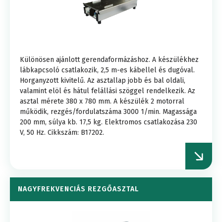
Különösen ajánlott gerendaformázáshoz. A készülékhez
lábkapcsoló csatlakozik, 2,5 m-es kábellel és dugóval.
Horganyzott kivitelű. Az asztallap jobb és bal oldali,
valamint elöl és hátul felállási szöggel rendelkezik. Az
asztal mérete 380 x 780 mm. A készülék 2 motorral
működik, rezgés/fordulatszáma 3000 1/min. Magassága
200 mm, súlya kb. 17,5 kg. Elektromos csatlakozása 230
V, 50 Hz. Cikkszám: B17202.
NAGYFREKVENCIÁS REZGŐASZTAL