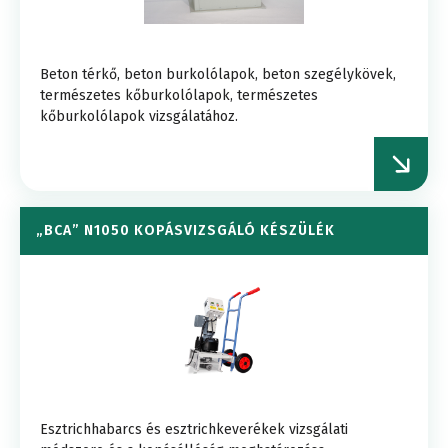
Beton térkő, beton burkolólapok, beton szegélykövek,
természetes kőburkolólapok, természetes
kőburkolólapok vizsgálatához.
„BCA” N1050 KOPÁSVIZSGÁLÓ KÉSZÜLÉK
Esztrichhabarcs és esztrichkeverékek vizsgálati