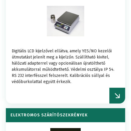
Digitális LCD kijelzővel ellátva, amely YES/NO kezelői
útmutatást jelenít meg a kijelzőn. Szállítható kivitel,
hálózati adapterrel vagy opcionálisan újratölthető
akkumulátorral működtethető. Védelmi osztálya IP 54.
RS 232 interfésszel felszerelt. Kalibrációs súllyal és
védőburkolattal együtt érkezik.
ELEKTROMOS SZÁRÍTÓSZEKRÉNYEK