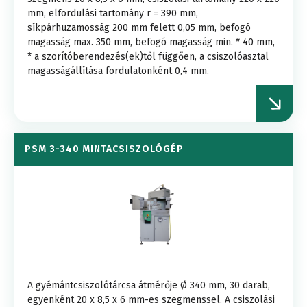
mm, elfordulási tartomány r = 390 mm,
síkpárhuzamosság 200 mm felett 0,05 mm, befogó
magasság max. 350 mm, befogó magasság min. * 40 mm,
* a szorítóberendezés(ek)től függően, a csiszolóasztal
magasságállítása fordulatonként 0,4 mm.
PSM 3-340 MINTACSISZOLÓGÉP
A gyémántcsiszolótárcsa átmérője Ø 340 mm, 30 darab,
egyenként 20 x 8,5 x 6 mm-es szegmenssel. A csiszolási