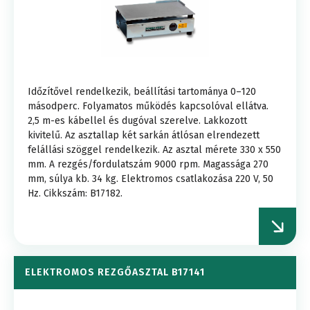
Időzítővel rendelkezik, beállítási tartománya 0–120
másodperc. Folyamatos működés kapcsolóval ellátva.
2,5 m-es kábellel és dugóval szerelve. Lakkozott
kivitelű. Az asztallap két sarkán átlósan elrendezett
felállási szöggel rendelkezik. Az asztal mérete 330 x 550
mm. A rezgés/fordulatszám 9000 rpm. Magassága 270
mm, súlya kb. 34 kg. Elektromos csatlakozása 220 V, 50
Hz. Cikkszám: B17182.
ELEKTROMOS REZGŐASZTAL B17141