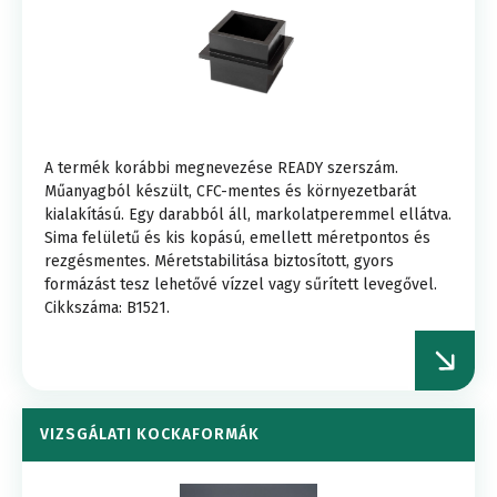
A termék korábbi megnevezése READY szerszám.
Műanyagból készült, CFC-mentes és környezetbarát
kialakítású. Egy darabból áll, markolatperemmel ellátva.
Sima felületű és kis kopású, emellett méretpontos és
rezgésmentes. Méretstabilitása biztosított, gyors
formázást tesz lehetővé vízzel vagy sűrített levegővel.
Cikkszáma: B1521.
VIZSGÁLATI KOCKAFORMÁK