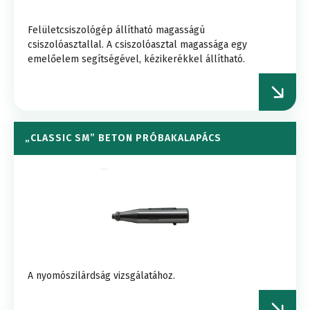
Felületcsiszológép állítható magasságú
csiszolóasztallal. A csiszolóasztal magassága egy
emelőelem segítségével, kézikerékkel állítható.
„CLASSIC SM” BETON PRÓBAKALAPÁCS
A nyomószilárdság vizsgálatához.