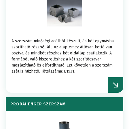
A szerszám minőségi acélból készült, és két egymásba
szorítható részből áll. Az alaplemez átlósan ketté van
osztva, és mindkét részhez két oldallap csatlakozik. A
formából való kiszereléshez a két szorítócsavar
meglazítható és elfordítható. Ezt követően a szerszám
szét is húzható. Tételszáma: B1531.
PRÓBAHENGER SZERSZÁM