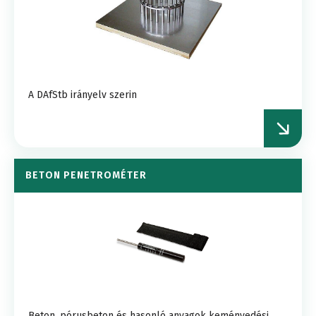
A DAfStb irányelv szerin
BETON PENETROMÉTER
Beton, pórusbeton és hasonló anyagok keményedési