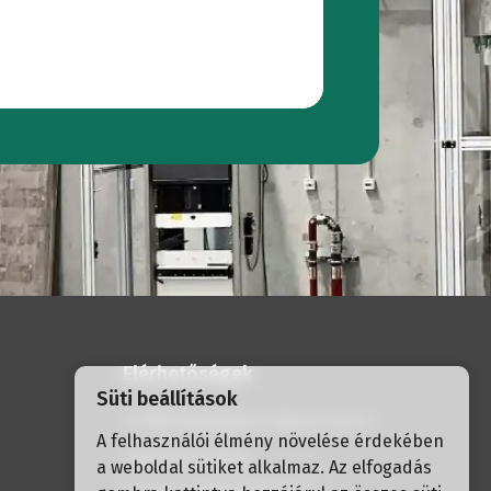
Vízbehatolási
eszt
at
Cementvizsgálat
at
Elérhetőségek
Süti beállítások
H-1056 Budapest, Havas utca 2.
A felhasználói élmény növelése érdekében
+36 30 337 30 91
a weboldal sütiket alkalmaz. Az elfogadás