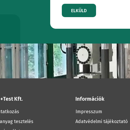
Laboratóriumi
Eszközök
ELKÜLD
rendszerek
t
bútorok
Fémvizsgál
Laboratóriumi
Csővizsgál
bútorok
tervezése
Vasúti
tesztelés
+Test Kft.
Információk
Talpfa
tatkozás
Impresszum
anyag tesztelés
Adatvédelmi tájékoztató
vizsgálat