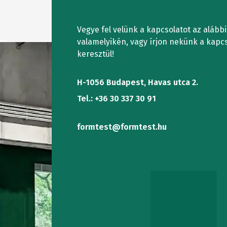
RENDSZE
TORZIÓS
Vegye fel velünk a kapcsolatot az alább
VIZSGÁLÓ
valamelyikén, vagy írjon nekünk a kapcs
keresztül!
H-1056 Budapest, Havas utca 2.
Tel.: +36 30 337 30 91
formtest@formtest.hu