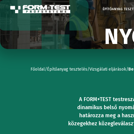
ÉPÍTŐANYAG TESZT
NY
TESZTGÉP
UNIVERZÁ
KOPÁSVI
STATIKUS
AUTÓI
Kompresszi
Főoldal
/
Építőanyag tesztelés
/
Vizsgálati eljárások
/
Be
VIZSGÁLÓ
vizsgáló
gépek
A FORM+TEST testresza
KEMÉNY
UNIVERZÁ
dinamikus belső nyomás
Hajlításvizs
határozza meg a hasz
közegekhez közegleválaszt
DINAMIK