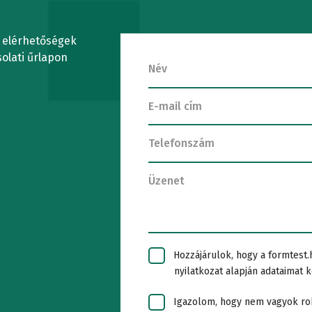
váltórögzít
Videó
REK
technológia
berendezések
vizsgálata
t
extenzométe
i elérhetőségek
Eszközök
GÉPEK
olati űrlapon
Faanyag
C
Tesztszoftve
LABORATÓRIUMI
vizsgálat
Igazító
KONTÉNEREK
Szigetelők
egységek
LABORATÓRIUMI
vizsgálata
Rögzítési
BERENDEZÉSEK
Hozzájárulok, hogy a formtest.
Kalibráció
v
technológia
nyilatkozat alapján adataimat k
vizsgálati
Igazolom, hogy nem vagyok ro