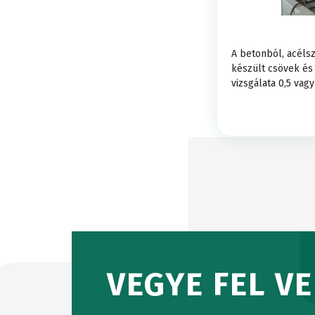
Szakítószilá
VIZSGÁLÓ
vizsgáló
A betonból, acéls
készült csövek és
gépek
vizsgálata 0,5 vag
HAJLÍTÁS
Vízáteresztő
GÉPEK
képesség
teszter
VÍZSZINT
VIZSGÁLÓ
VEGYE FEL V
FELHASZN