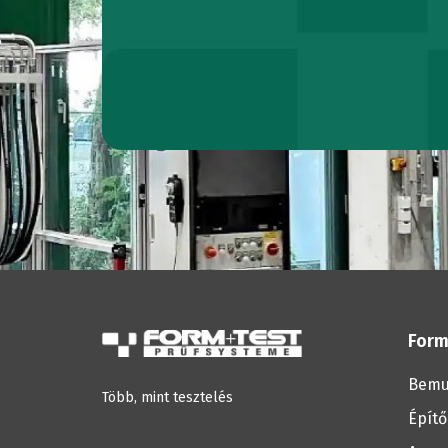
Form
Bemu
Több, mint tesztelés
Építő