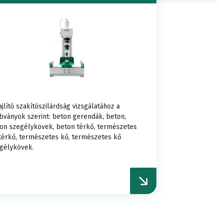
lomások
beton
Tömörítési
állomások
vizsgálat
vizsgálat
er
Friss
ajlító szakítószilárdság vizsgálatához a
Termomechanika
bványok szerint: beton gerendák, beton,
mérő
on szegélykövek, beton térkő, természetes
beton
térkő, természetes kő, természetes kő
vizsgálatok
gélykövek.
goknál
vizsgálat
Torziós
ágy