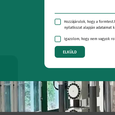
bútorok
vizsgálat
Hozzájárulok, hogy a formtest.
nyilatkozat alapján adataimat k
Laboratóriumi
rendsze
Igazolom, hogy nem vagyok ro
bútorok
ELKÜLD
Fémvizsg
tervezése
Csővizsg
Vasúti