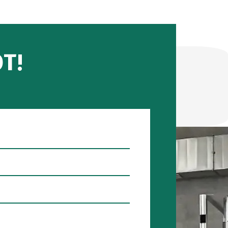
ver
ta
tesztelése
Csővizsgálat
T!
Aknafedél
ők
ellenőrzése
ia
ta
Talpfa
iós
vizsgálat