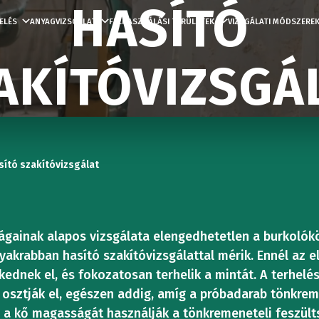
HASÍTÓ
ELÉS
ANYAGVIZSGÁLAT
FELHASZNÁLÁSI TERÜLETEK
VIZSGÁLATI MÓDSZERE
AKÍTÓVIZSGÁ
ÉPEK
ZÁLIS
VIZSGÁLÓ ÉS
RENDSZERELEM
KÉPZÉSI
ALKAL
NYOMÓ
VIZSGÁLAT
HAJLÍTÓVIZSGÁ
VASÚTI
US
LABORATÓRIUMI
RENDSZ
IPAR
VIZSG
ENERG
ziót
Digitális
Akkumul
sító szakítóvizsgálat
TECHNOLÓGIA
LÓGÉPEK
BERENDEZÉSEK
vezérlőrendszerek
tesztelé
Építőipari
ágainak alapos vizsgálata elengedhetetlen a burkolók
BELSŐ
TÖBBT
yakrabban hasító szakítóvizsgálattal mérik. Ennél az e
szakterüle
Friss
Vezérlőállomások
Alkatrés
YSÉGVIZSGÁLAT
kednek el, és fokozatosan terhelik a mintát. A terhelés
ZÁLIS
 osztják el, egészen addig, amíg a próbadarab tönkreme
NYOMÁSVIZSG
VIZSGÁ
FÉMGY
s a kő magasságát használják a tönkremeneteli feszült