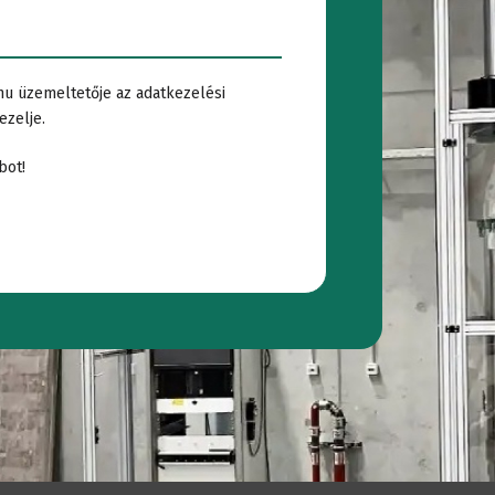
i
Vízbehatolási
hu üzemeltetője az adatkezelési
ezelje.
rek
teszt
bot!
álat
Cementvizsgálat
álat