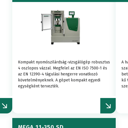
ORTÁLOK
Vezérlőál
berendezés
teszt
Mintafogók
Meghajtó
Aggregátum
ZILÁRDSÁG-
sgáló
E-
Hidraulika
Tesztheng
tesztelő
LÓ GÉPEK
modul
Kompakt nyomószilárdság-vizsgálógép robusztus
A h
ellátás
4 oszlopos vázzal. Megfelel az EN ISO 7500-1 és
sza
berendezés
Terhelés
az EN 12390-4 tágulási hengerre vonatkozó
bet
ilárdság
teszt
követelményeknek. A gépet kompakt egyedi
kő 
egységként tervezték.
sze
Videós
SVIZSGÁLÓ
cellák
Cementvizsgáló
fémanya
extenzométer
berendezés
Gömbcsap
MEGA 11-350 SD