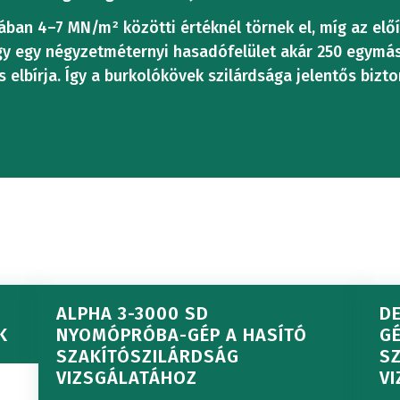
beton
zsgáló
tesztelé
Fa
Meghajtóállomáso
ában 4–7 MN/m² közötti értéknél törnek el, míg az előír
KUS
GAZDASÁG
REPÜLŐGÉP
ÉS -
ogy egy négyzetméternyi hasadófelület akár 250 egymá
vizsgáló
szakterüle
s elbírja. Így a burkolókövek szilárdsága jelentős bizt
Híd
Vizsgálati
Ó
TÖMÖRÍTÉSI
TERMO
LÓGÉPEK
FELDO
berendezés
t
csapágy
hengerek
TÓVIZSGÁLAT
VIZSGÁLAT
VIZSG
RENDSZ
SZABOTT
Kemény
vizsgálat
Terhelésmérő
Digitális
KÚSZÁS-
EREK
beton
Dübel
cellák
ALPHA 3-3000 SD
DE
SZAKÍT
vezérlőre
K
NYOMÓPRÓBA-GÉP A HASÍTÓ
G
SZAKADÁSVIZS
vizsgáló
zsgáló
SZAKÍTÓSZILÁRDSÁG
S
kihúzás
Gömbcsapágy
VIZSGÁLATÁHOZ
V