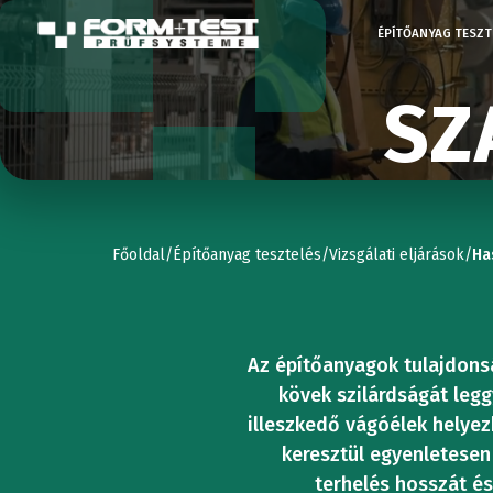
ÉPÍTŐANYAG TESZT
SZ
TESZTG
UNIVER
KOPÁS
STATIK
AUTÓ
Kompress
Főoldal
/
Építőanyag tesztelés
/
Vizsgálati eljárások
/
Ha
VIZSGÁ
vizsgáló
Az építőanyagok tulajdons
kövek szilárdságát legg
gépek
KEMÉN
illeszkedő vágóélek helyez
UNIVER
keresztül egyenletesen
terhelés hosszát é