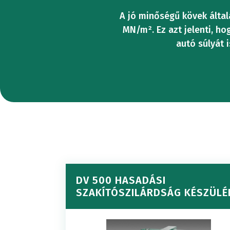
Hajlításvi
A jó minőségű kövek által
DINAMI
MEZŐ
MN/m². Ez azt jelenti, h
gépek
autó súlyát i
HASÍT
VIZSGÁ
Kombinál
SZAKÍ
TESTRE
nyomó
RENDSZ
és
DV 500 HASADÁSI
SZAKÍTÓSZILÁRDSÁG KÉSZÜLÉ
hajlításvi