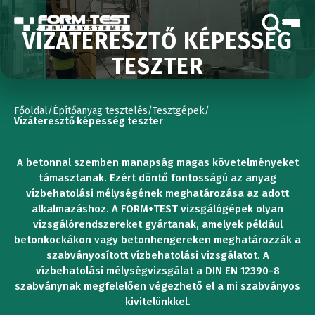
VÍZÁTERESZTŐ KÉPESSÉG
TESZTER
Főoldal
Építőanyag tesztelés
Tesztgépek
/
/
/
Vízáteresztő képesség teszter
A betonnal szemben manapság magas követelményeket
támasztanak. Ezért döntő fontosságú az anyag
vízbehatolási mélységének meghatározása az adott
alkalmazáshoz. A FORM+TEST vizsgálógépek olyan
vizsgálórendszereket gyártanak, amelyek például
betonkockákon vagy betonhengereken meghatározzák a
szabványosított vízbehatolási vizsgálatot. A
vízbehatolási mélységvizsgálat a DIN EN 12390-8
szabványnak megfelelően végezhető el a mi szabványos
kivitelünkkel.