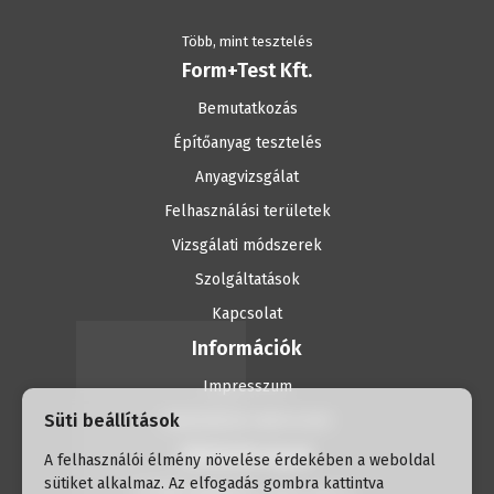
Több, mint tesztelés
Form+Test Kft.
Bemutatkozás
Építőanyag tesztelés
Anyagvizsgálat
Felhasználási területek
Vizsgálati módszerek
Szolgáltatások
Kapcsolat
Információk
Impresszum
Süti beállítások
Adatvédelmi tájékoztató
Elérhetőségek
A felhasználói élmény növelése érdekében a weboldal
sütiket alkalmaz. Az elfogadás gombra kattintva
H-1056 Budapest, Havas utca 2.