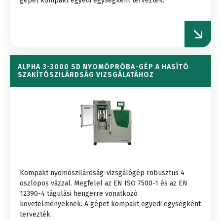
gépet kompakt egyedi egységként tervezték.
ALPHA 3-3000 SD NYOMÓPRÓBA-GÉP A HASÍTÓ
SZAKÍTÓSZILÁRDSÁG VIZSGÁLATÁHOZ
Kompakt nyomószilárdság-vizsgálógép robusztus 4
oszlopos vázzal. Megfelel az EN ISO 7500-1 és az EN
12390-4 tágulási hengerre vonatkozó
követelményeknek. A gépet kompakt egyedi egységként
tervezték.