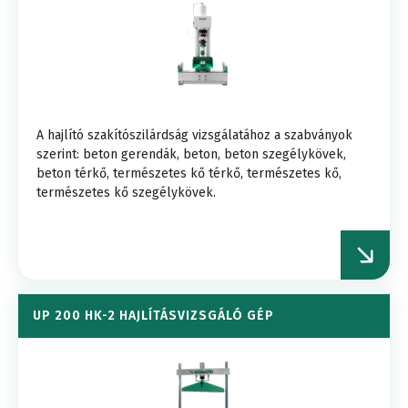
A hajlító szakítószilárdság vizsgálatához a szabványok
szerint: beton gerendák, beton, beton szegélykövek,
beton térkő, természetes kő térkő, természetes kő,
természetes kő szegélykövek.
UP 200 HK-2 HAJLÍTÁSVIZSGÁLÓ GÉP