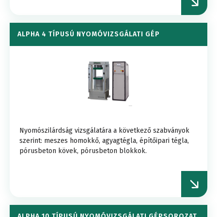
ALPHA 4 TÍPUSÚ NYOMÓVIZSGÁLATI GÉP
Nyomószilárdság vizsgálatára a következő szabványok
szerint: meszes homokkő, agyagtégla, építőipari tégla,
pórusbeton kövek, pórusbeton blokkok.
ALPHA 10 TÍPUSÚ NYOMÓVIZSGÁLATI GÉPSOROZAT