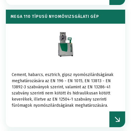
MEGA 110 TÍPUSÚ NYOMÓVIZSGÁLATI GÉP
Cement, habarcs, esztrich, gipsz nyomószilárdságának
meghatározására az EN 196 - EN 1015, EN 13813 - EN
13892-3 szabványok szerint, valamint az EN 13286-41
szabvány szerinti nem kötött és hidraulikusan kötött
keverékek, illetve az EN 12504-1 szabvány szerinti
fúrómagok nyomószilárdságának meghatározására.