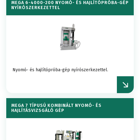
MEGA 6-4000-200 NYOMÓ- ÉS HAJLÍTÓPRÓBA-GÉP
NYÍRÓSZERKEZETTEL
Nyomó- és hajlítópróba-gép nyírószerkezettel.
MEGA 7 TÍPUSÚ KOMBINÁLT NYOMÓ- ÉS
HAJLÍTÁSVIZSGÁLÓ GÉP