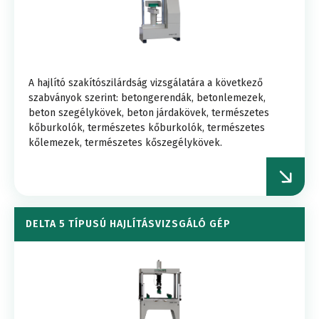
A hajlító szakítószilárdság vizsgálatára a következő
szabványok szerint: betongerendák, betonlemezek,
beton szegélykövek, beton járdakövek, természetes
kőburkolók, természetes kőburkolók, természetes
kőlemezek, természetes kőszegélykövek.
DELTA 5 TÍPUSÚ HAJLÍTÁSVIZSGÁLÓ GÉP