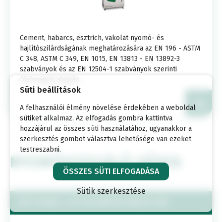
Cement, habarcs, esztrich, vakolat nyomó- és
hajlítószilárdságának meghatározására az EN 196 - ASTM
C 348, ASTM C 349, EN 1015, EN 13813 - EN 13892-3
szabványok és az EN 12504-1 szabványok szerinti
fúrómagok alapján.
Süti beállítások
A felhasználói élmény növelése érdekében a weboldal
sütiket alkalmaz. Az elfogadás gombra kattintva
hozzájárul az összes süti használatához, ugyanakkor a
szerkesztés gombot választva lehetősége van ezeket
testreszabni.
NYOMÓVIZSGÁLÓ GÉPEK
ÖSSZES SÜTI ELFOGADÁSA
Sütik szerkesztése
SDP SIGMA 1-400 NYOMÓVIZSGÁLATI GÉP