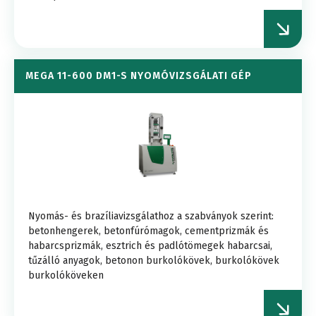
MEGA 11-600 DM1-S NYOMÓVIZSGÁLATI GÉP
Nyomás- és brazíliavizsgálathoz a szabványok szerint:
betonhengerek, betonfúrómagok, cementprizmák és
habarcsprizmák, esztrich és padlótömegek habarcsai,
tűzálló anyagok, betonon burkolókövek, burkolókövek
burkolóköveken