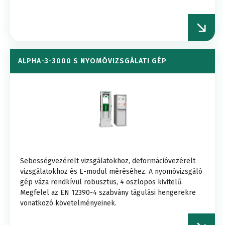
ALPHA-3-3000 S NYOMÓVIZSGÁLATI GÉP
Sebességvezérelt vizsgálatokhoz, deformációvezérelt
vizsgálatokhoz és E-modul méréséhez. A nyomóvizsgáló
gép váza rendkívül robusztus, 4 oszlopos kivitelű.
Megfelel az EN 12390-4 szabvány tágulási hengerekre
vonatkozó követelményeinek.