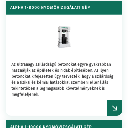
ALPHA 1-8000 NYOMÓVIZSGÁLATI GÉP
Az ultranagy szilárdságú betonokat egyre gyakrabban
használják az épületek és hidak építésében. Az ilyen
betonokat kifejezetten úgy tervezték, hogy a szilárdság
és a fizikai és kémiai hatásokkal szembeni ellenállás
tekintetében a legmagasabb követelményeknek is
megfeleljenek.
ALPHA 1-10000 NYOMÓVIZSGÁLATI GÉP