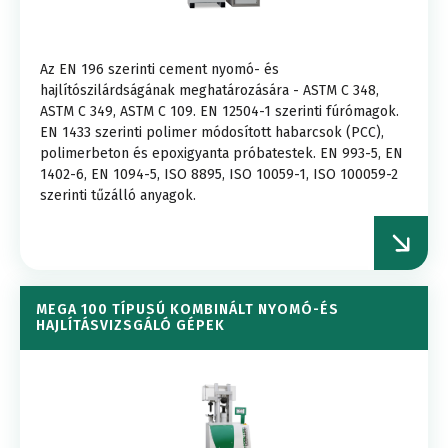
Az EN 196 szerinti cement nyomó- és
hajlítószilárdságának meghatározására - ASTM C 348,
ASTM C 349, ASTM C 109. EN 12504-1 szerinti fúrómagok.
EN 1433 szerinti polimer módosított habarcsok (PCC),
polimerbeton és epoxigyanta próbatestek. EN 993-5, EN
1402-6, EN 1094-5, ISO 8895, ISO 10059-1, ISO 100059-2
szerinti tűzálló anyagok.
MEGA 100 TÍPUSÚ KOMBINÁLT NYOMÓ-ÉS
HAJLÍTÁSVIZSGÁLÓ GÉPEK