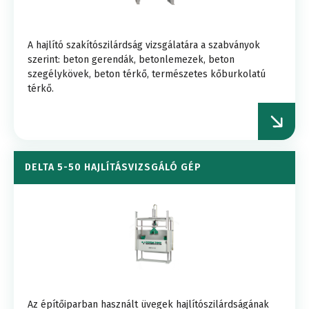
A hajlító szakítószilárdság vizsgálatára a szabványok
szerint: beton gerendák, betonlemezek, beton
szegélykövek, beton térkő, természetes kőburkolatú
térkő.
DELTA 5-50 HAJLÍTÁSVIZSGÁLÓ GÉP
Az építőiparban használt üvegek hajlítószilárdságának