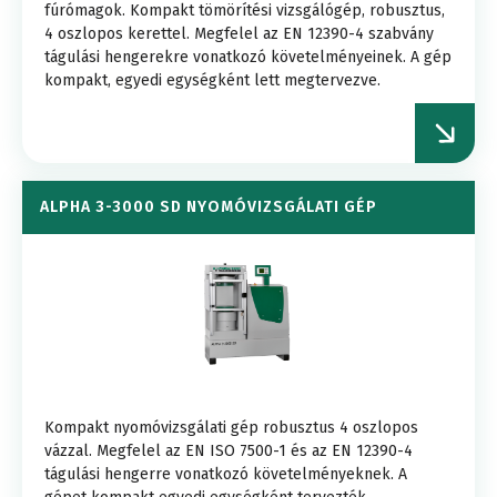
fúrómagok. Kompakt tömörítési vizsgálógép, robusztus,
4 oszlopos kerettel. Megfelel az EN 12390-4 szabvány
tágulási hengerekre vonatkozó követelményeinek. A gép
kompakt, egyedi egységként lett megtervezve.
ALPHA 3-3000 SD NYOMÓVIZSGÁLATI GÉP
Kompakt nyomóvizsgálati gép robusztus 4 oszlopos
vázzal. Megfelel az EN ISO 7500-1 és az EN 12390-4
tágulási hengerre vonatkozó követelményeknek. A