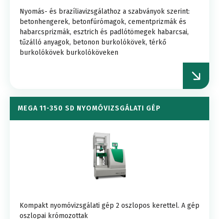
Nyomás- és brazíliavizsgálathoz a szabványok szerint:
betonhengerek, betonfúrómagok, cementprizmák és
habarcsprizmák, esztrich és padlótömegek habarcsai,
tűzálló anyagok, betonon burkolókövek, térkő
burkolókövek burkolóköveken
MEGA 11-350 SD NYOMÓVIZSGÁLATI GÉP
Kompakt nyomóvizsgálati gép 2 oszlopos kerettel. A gép
oszlopai krómozottak