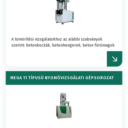
A tömörítési vizsgálatokhoz az alábbi szabványok
szerint: betonkockák, betonhengerek, beton fúrómagok
MEGA 11 TÍPUSÚ NYOMÓVIZSGÁLATI GÉPSOROZAT