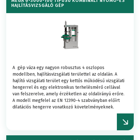
MEGA 6-3000-100 TÍPUSÚ KOMBINÁLT NYOMÓ-ÉS
HAJLÍTÁSVIZSGÁLÓ GÉP
A gép váza egy nagyon robusztus 4 oszlopos
modellben, hajlításvizsgálati területtel az oldalán. A
hajlító vizsgálati terület egy kettős működésű vizsgálati
hengerrel és egy elektronikus terhelésmérő cellával
van felszerelve, amely érzéketlen az oldalirányú erőre.
A modell megfelel az EN 12390-4 szabványban előírt
dilatációs hengerre vonatkozó követelményeknek.