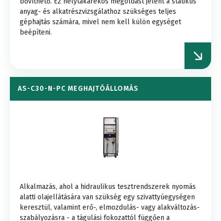
bővíthető. Ez helytakarékos megoldást jelent a statikus
anyag- és alkatrészvizsgálathoz szükséges teljes
géphajtás számára, mivel nem kell külön egységet
beépíteni.
AS-C30-N-PC MEGHAJTÓÁLLOMÁS
Alkalmazás, ahol a hidraulikus tesztrendszerek nyomás
alatti olajellátására van szükség egy szivattyúegységen
keresztül, valamint erő-, elmozdulás- vagy alakváltozás-
szabályozásra - a tágulási fokozattól függően a