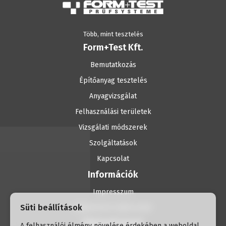
Több, mint tesztelés
Form+Test Kft.
Bemutatkozás
Építőanyag tesztelés
Anyagvizsgálat
Felhasználási területek
Vizsgálati módszerek
Szolgáltatások
Kapcsolat
Információk
Impresszum
Süti beállítások
Adatvédelmi tájékoztató
Elérhetőségek
A felhasználói élmény növelése érdekében a weboldal