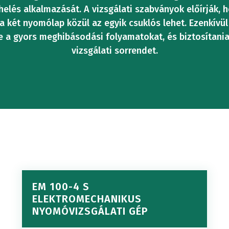
US
AZDASÁG
REPÜLŐGÉP
ÉS -
vizsgáló
t
helés alkalmazását. A vizsgálati szabványok előírják
szakterület
Híd
Vizsgálati
TÖMÖRÍTÉSI
TERMOM
s a két nyomólap közül az egyik csuklós lehet. Ezenkívü
ÓGÉPEK
FELDOL
ie a gyors meghibásodási folyamatokat, és biztosítani
berendezés
csapágy
hengerek
vizsgálati sorrendet.
ÓVIZSGÁLAT
VIZSGÁLAT
VIZSGÁL
RENDSZE
Kemény
vizsgálat
v
ZABOTT
Terhelésmérő
Digitális
beton
REK
Dübel
KÚSZÁS-
cellák
SZAKÍTÓ
vezérlőrend
vizsgáló
gáló
kihúzás
SZAKADÁSVIZSGÁ
Gömbcsapágy
RTÁLOK
Vezérlőállo
berendezés
teszt
v
EM 100-4 S
Mintafogók
ELEKTROMECHANIKUS
Meghajtóál
NYOMÓVIZSGÁLATI GÉP
Aggregátum
áló
E-modul
F