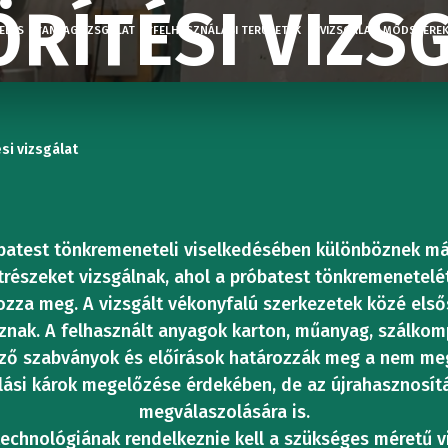
RÍTÉSI VIZS
ELÉS
ANYAGVIZSGÁLAT
FELHASZNÁLÁSI TERÜLETEK
VIZSGÁLATI MÓDSZERE
PEK
LIS
VIZSGÁLÓ ÉS
RENDSZERELEMEK
KÉPZÉSI
ALKALM
NYOMÓS
si vizsgálat
IZSGÁLAT
HAJLÍTÓVIZSGÁLA
VASÚTI
LABORATÓRIUMI
RENDSZE
PAR
VIZSGÁL
ENERGI
ót
Digitális
Akkumulát
TECHNOLÓGIA
batest tönkremeneteli viselkedésében különböznek más
ÓGÉPEK
BERENDEZÉSEK
vezérlőrendszerek
tesztelése
Építőipari
trészeket vizsgálnak, ahol a próbatest tönkremenetel
zza meg. A vizsgált vékonyfalú szerkezetek közé el
BELSŐ
TÖBBTE
t
szakterület
oznak. A felhasznált anyagok karton, műanyag, szálkom
Friss
Vezérlőállomások
Alkatrésze
SÉGVIZSGÁLAT
öző szabványok és előírások határozzák meg a nem m
LIS
NYOMÁSVIZSGÁLA
VIZSGÁL
FÉMGYÁ
olási károk megelőzése érdekében, de az újrahasznosí
beton
gáló
tesztelése
Fa
Meghajtóállomások
megválaszolására is.
technológiának rendelkeznie kell a szükséges méretű vi