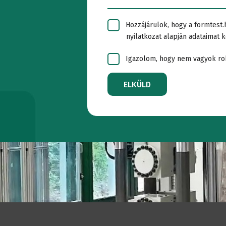
BERENDEZÉSEK
technológia
Kalibráció
v
Hozzájárulok, hogy a formtest.
nyilatkozat alapján adataimat k
Laboratóriumi
vizsgálati
Eszközök
Igazolom, hogy nem vagyok ro
bútorok
rendszere
t
ELKÜLD
Laboratóriumi
Fémvizsgá
bútorok
Csővizsgál
tervezése
Vasúti