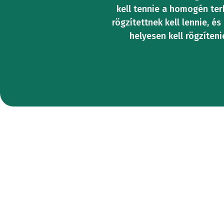
DINAMIK
MEZŐG
gépek
kell tennie a homogén ter
HASÍTÓ
rögzítettnek kell lennie, é
VIZSGÁL
helyesen kell rögzíten
Kombinált
SZAKÍT
nyomó
TESTRES
és
RENDSZE
hajlításvizs
TESZTPO
gépek
Nyomóvizsg