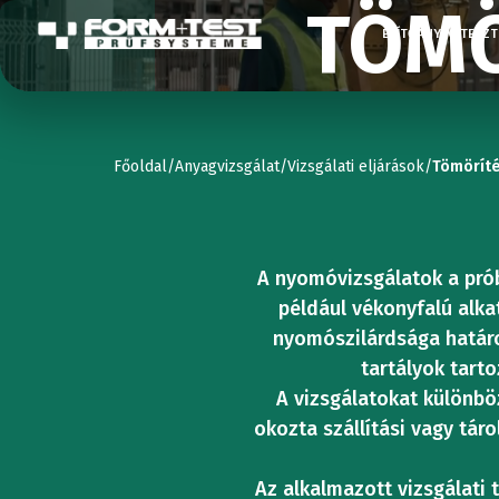
TÖMÖ
ÉPÍTŐANYAG TESZT
TESZTGÉ
UNIVERZÁ
Főoldal
/
Anyagvizsgálat
/
Vizsgálati eljárások
/
Tömöríté
KOPÁSV
STATIKUS
AUTÓI
Kompresszi
A nyomóvizsgálatok a pró
VIZSGÁL
vizsgáló
például vékonyfalú alka
nyomószilárdsága határo
gépek
tartályok tart
KEMÉNY
A vizsgálatokat különb
UNIVERZÁ
okozta szállítási vagy tár
Hajlításvizs
Az alkalmazott vizsgálati 