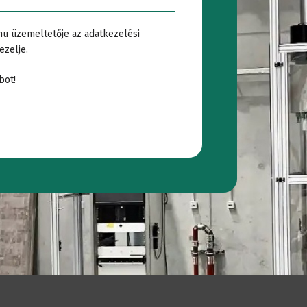
s
izsgálat
hu üzemeltetője az adatkezelési
ezelje.
Vízbehatolási
bot!
k
eszt
lat
Cementvizsgálat
at