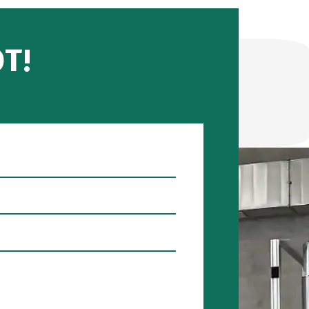
eszt
Szakítóvizsgálat
tés
Tégla
T!
er
tesztelése
r
Csővizsgálat
Aknafedél
ellenőrzése
Talpfa