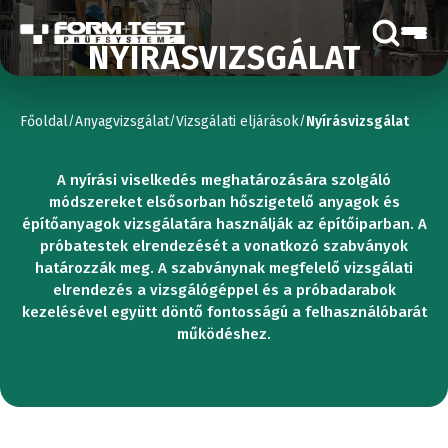
NYÍRÁSVIZSGÁLAT
Főoldal
Anyagvizsgálat
Vizsgálati eljárások
Nyírásvizsgálat
/
/
/
A nyírási viselkedés meghatározására szolgáló
módszereket elsősorban hőszigetelő anyagok és
építőanyagok vizsgálatára használják az építőiparban. A
próbatestek elrendezését a vonatkozó szabványok
határozzák meg. A szabványnak megfelelő vizsgálati
elrendezés a vizsgálógéppel és a próbadarabok
kezelésével együtt döntő fontosságú a felhasználóbarát
működéshez.