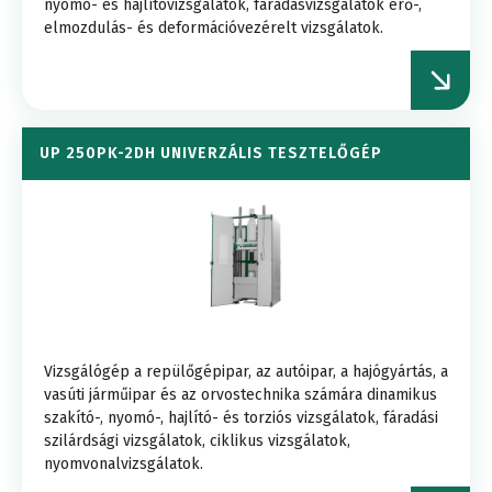
nyomó- és hajlítóvizsgálatok, fáradásvizsgálatok erő-,
elmozdulás- és deformációvezérelt vizsgálatok.
UP 250PK-2DH UNIVERZÁLIS TESZTELŐGÉP
Vizsgálógép a repülőgépipar, az autóipar, a hajógyártás, a
vasúti járműipar és az orvostechnika számára dinamikus
szakító-, nyomó-, hajlító- és torziós vizsgálatok, fáradási
szilárdsági vizsgálatok, ciklikus vizsgálatok,
nyomvonalvizsgálatok.