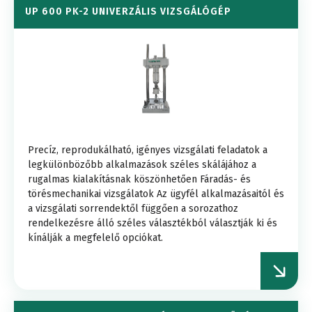
UP 600 PK-2 UNIVERZÁLIS VIZSGÁLÓGÉP
Precíz, reprodukálható, igényes vizsgálati feladatok a
legkülönbözőbb alkalmazások széles skálájához a
rugalmas kialakításnak köszönhetően Fáradás- és
törésmechanikai vizsgálatok Az ügyfél alkalmazásaitól és
a vizsgálati sorrendektől függően a sorozathoz
rendelkezésre álló széles választékból választják ki és
kínálják a megfelelő opciókat.