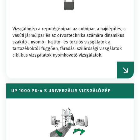
Vizsgálógép a repülőgépipar, az autóipar, a hajóépítés, a
vasúti járműipar és az orvostechnika számára dinamikus
szakító-, nyomó-, hajlító- és torziós vizsgálatok a
tartozékoktól függően, fáradási szilárdsági vizsgálatok
ciklikus vizsgálatok nyomkövető vizsgálatok.
UP 1000 PK-4 S UNIVERZÁLIS VIZSGÁLÓGÉP