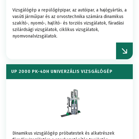
Vizsgálógép a repülőgépipar, az autóipar, a hajógyártás, a
vasúti járműipar és az orvostechnika számára dinamikus
szakító-, nyomó-, hajlító- és torziós vizsgálatok, fáradási
szilárdsági vizsgálatok, ciklikus vizsgálatok,
nyomvonalvizsgálatok.
UP 2000 PK-4DH UNIVERZÁLIS VIZSGÁLÓGÉP
Dinamikus vizsgálógép próbatestek és alkatrészek