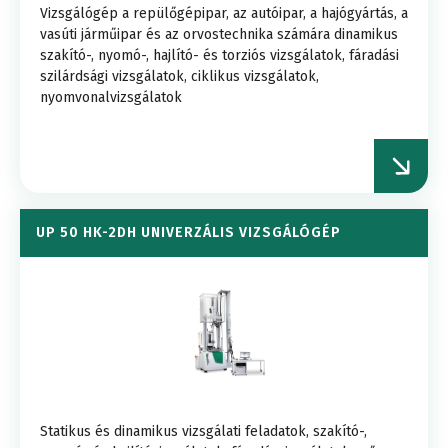
Vizsgálógép a repülőgépipar, az autóipar, a hajógyártás, a
vasúti járműipar és az orvostechnika számára dinamikus
szakító-, nyomó-, hajlító- és torziós vizsgálatok, fáradási
szilárdsági vizsgálatok, ciklikus vizsgálatok,
nyomvonalvizsgálatok
UP 50 HK-2DH UNIVERZÁLIS VIZSGÁLÓGÉP
Statikus és dinamikus vizsgálati feladatok, szakító-,