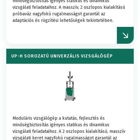
minőségbiztosítás igényes statikus és dinamikus
vizsgálati feladataihoz. A masszív, 2 oszlopos kialakítású
próbaváz nagyfokú rugalmasságot garantál az
adaptációs és rögzítési lehetőségek tekintetében.
UP-H SOROZATÚ UNIVERZÁLIS VIZSGÁLÓGÉP
Moduláris vizsgálógép a kutatás, fejlesztés és
minőségbiztosítás igényes statikus és dinamikus
vizsgálati feladataihoz. A 2 oszlopos kialakítású, masszív
vizsgálati keret nagyfokú rugalmasságot garantál az