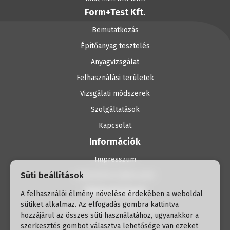
Form+Test Kft.
Bemutatkozás
Építőanyag tesztelés
Anyagvizsgálat
Felhasználási területek
Vizsgálati módszerek
Szolgáltatások
Kapcsolat
Információk
Impresszum
Süti beállítások
Adatvédelmi tájékoztató
Elérhetőségek
A felhasználói élmény növelése érdekében a weboldal
sütiket alkalmaz. Az elfogadás gombra kattintva
H-1056 Budapest, Havas utca 2.
hozzájárul az összes süti használatához, ugyanakkor a
+36 30 337 30 91
szerkesztés gombot választva lehetősége van ezeket