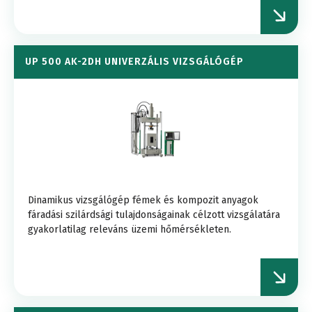
UP 500 AK-2DH UNIVERZÁLIS VIZSGÁLÓGÉP
Dinamikus vizsgálógép fémek és kompozit anyagok
fáradási szilárdsági tulajdonságainak célzott vizsgálatára
gyakorlatilag releváns üzemi hőmérsékleten.