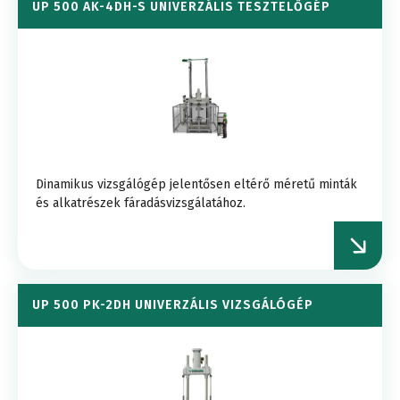
UP 500 AK-4DH-S UNIVERZÁLIS TESZTELŐGÉP
Dinamikus vizsgálógép jelentősen eltérő méretű minták
és alkatrészek fáradásvizsgálatához.
UP 500 PK-2DH UNIVERZÁLIS VIZSGÁLÓGÉP