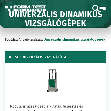
UNIVERZÁLIS DINAMIKUS
VIZSGÁLÓGÉPEK
Főoldal
Anyagvizsgálat
Univerzális dinamikus vizsgálógépek
/
/
UP 5E UNIVERZÁLIS VIZSGÁLÓGÉP
Moduláris vizsgálógép a kutatás, fejlesztés és