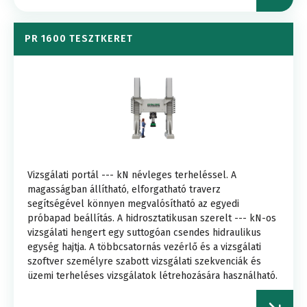
PR 1600 TESZTKERET
Vizsgálati portál --- kN névleges terheléssel. A
magasságban állítható, elforgatható traverz
segítségével könnyen megvalósítható az egyedi
próbapad beállítás. A hidrosztatikusan szerelt --- kN-os
vizsgálati hengert egy suttogóan csendes hidraulikus
egység hajtja. A többcsatornás vezérlő és a vizsgálati
szoftver személyre szabott vizsgálati szekvenciák és
üzemi terheléses vizsgálatok létrehozására használható.