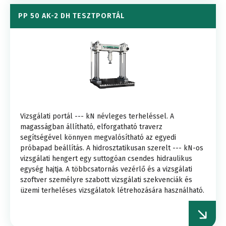
PP 50 AK-2 DH TESZTPORTÁL
Vizsgálati portál --- kN névleges terheléssel. A
magasságban állítható, elforgatható traverz
segítségével könnyen megvalósítható az egyedi
próbapad beállítás. A hidrosztatikusan szerelt --- kN-os
vizsgálati hengert egy suttogóan csendes hidraulikus
egység hajtja. A többcsatornás vezérlő és a vizsgálati
szoftver személyre szabott vizsgálati szekvenciák és
üzemi terheléses vizsgálatok létrehozására használható.