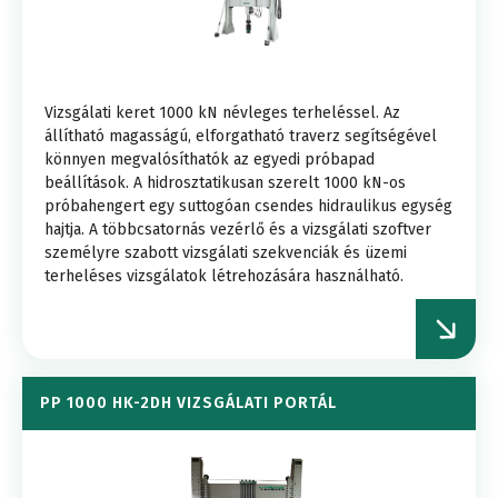
Vizsgálati keret 1000 kN névleges terheléssel. Az
állítható magasságú, elforgatható traverz segítségével
könnyen megvalósíthatók az egyedi próbapad
beállítások. A hidrosztatikusan szerelt 1000 kN-os
próbahengert egy suttogóan csendes hidraulikus egység
hajtja. A többcsatornás vezérlő és a vizsgálati szoftver
személyre szabott vizsgálati szekvenciák és üzemi
terheléses vizsgálatok létrehozására használható.
PP 1000 HK-2DH VIZSGÁLATI PORTÁL