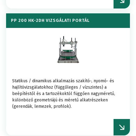
PP 200 HK-2DH VIZSGÁLATI PORTÁL
Statikus / dinamikus alkalmazás szakító-, nyomó- és
hajlítóvizsgálatokhoz (függőleges / vízszintes) a
beépítéstől és a tartozékoktól függően nagyméretű,
különböző geometriájú és méretű alkatrészeken
(gerendák, lemezek, profilok).