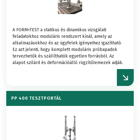
A FORM+TEST a statikus és dinamikus vizsgálati
feladatokhoz moduláris rendszert kínál, amely az
alkalmazásokhoz és az ügyfelek igényeihez igazítható.
Ez azt jelenti, hogy komplett moduláris próbapadok
tervezhetők és szállíthatók egyetlen forrásból. Az
alapot szilárd és deformációálló rögzítőlemezek adják.
PP 400 TESZTPORTÁL