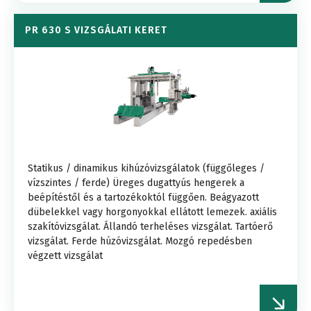
PR 630 S VIZSGÁLATI KERET
Statikus / dinamikus kihúzóvizsgálatok (függőleges /
vízszintes / ferde) Üreges dugattyús hengerek a
beépítéstől és a tartozékoktól függően. Beágyazott
dübelekkel vagy horgonyokkal ellátott lemezek. axiális
szakítóvizsgálat. Állandó terheléses vizsgálat. Tartóerő
vizsgálat. Ferde húzóvizsgálat. Mozgó repedésben
végzett vizsgálat