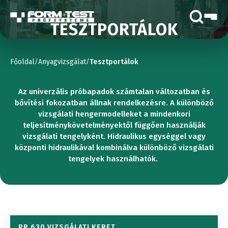
TESZTPORTÁLOK
Főoldal
Anyagvizsgálat
Tesztportálok
/
/
Az univerzális próbapadok számtalan változatban és
bővítési fokozatban állnak rendelkezésre. A különböző
vizsgálati hengermodelleket a mindenkori
teljesítménykövetelményektől függően használják
vizsgálati tengelyként. Hidraulikus egységgel vagy
központi hidraulikával kombinálva különböző vizsgálati
tengelyek használhatók.
PR 630 VIZSGÁLATI KERET