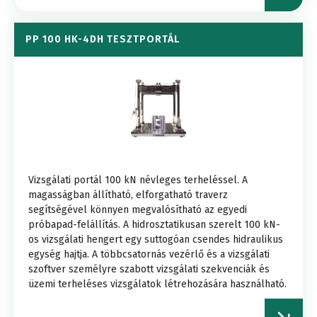
PP 100 HK-4DH TESZTPORTÁL
Vizsgálati portál 100 kN névleges terheléssel. A
magasságban állítható, elforgatható traverz
segítségével könnyen megvalósítható az egyedi
próbapad-felállítás. A hidrosztatikusan szerelt 100 kN-
os vizsgálati hengert egy suttogóan csendes hidraulikus
egység hajtja. A többcsatornás vezérlő és a vizsgálati
szoftver személyre szabott vizsgálati szekvenciák és
üzemi terheléses vizsgálatok létrehozására használható.