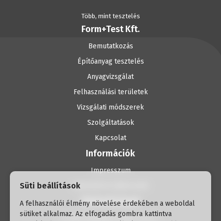
Több, mint tesztelés
Form+Test Kft.
Bemutatkozás
Építőanyag tesztelés
Anyagvizsgálat
Felhasználási területek
Vizsgálati módszerek
Szolgáltatások
Kapcsolat
Információk
Impresszum
Süti beállítások
Adatvédelmi tájékoztató
Elérhetőségek
A felhasználói élmény növelése érdekében a weboldal
sütiket alkalmaz. Az elfogadás gombra kattintva
H-1056 Budapest, Havas utca 2.