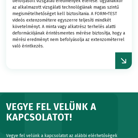
befolyásolt vizsgálati eredmények elérése. Ugyanakkor
az alkalmazott vizsgálati technológiának magas szintű
megismételhetőséget kell biztosítania. A FORM+TEST
videós extenzométere egyszerre teljesíti mindkét
követelményt. A minta vagy alkatrész terhelés alatti
deformációjának érintésmentes mérése biztosítja, hogy a
mérési eredményt nem befolyásolja az extenzométerrel
való érintkezés.
VEGYE FEL VELÜNK A
KAPCSOLATOT!
Vegye fel velünk a kapcsolatot az alábbi elérhetőségek