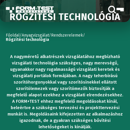
RÖGZÍTÉSI TECHNOLÓGIA
Főoldal
Anyagvizsgálat
Rendszerelemek
/
/
/
Rögzítési technológia
A nagyméretű alkatrészek vizsgálatához megbízható
vizsgálati technológia szükséges, nagy merevségű,
ugyanakkor nagy rugalmasságú vizsgálati keretek és
vizsgálati portálok formájában. A nagy teherbírású
szorítóhorgonyokkal vagy szorítósínekkel ellátott
szorítólemezek vagy szorítómezők biztosítják a
megfelelő alapot ezekhez a vizsgálati elrendezésekhez.
A FORM+TEST ehhez megfelelő megoldásokat kínál,
beleértve a szükséges tervezési és projekttervezési
munkát is. Megoldásaink kifejezetten az alkalmazáshoz
igazodnak, de a gyakran szükséges bővítési
lehetőségeket is kínálják.