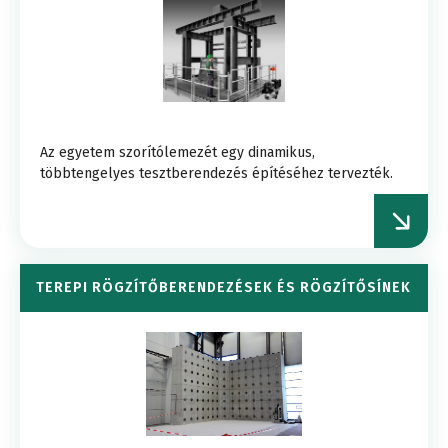
Az egyetem szorítólemezét egy dinamikus,
többtengelyes tesztberendezés építéséhez tervezték.
TEREPI RÖGZÍTŐBERENDEZÉSEK ÉS RÖGZÍTŐSÍNEK