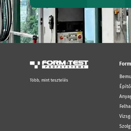
Form
Bemu
Több, mint tesztelés
Építő
Anyag
Felha
Vizsg
Szolg