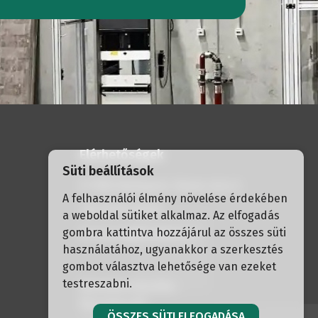
at
ementvizsgálat
t
Elérhetőségek
Süti beállítások
H-1056 Budapest, Havas utca 2.
A felhasználói élmény növelése érdekében
+36 30 337 30 91
a weboldal sütiket alkalmaz. Az elfogadás
gombra kattintva hozzájárul az összes süti
formtest@formtest.hu
használatához, ugyanakkor a szerkesztés
gombot választva lehetősége van ezeket
testreszabni.
Weboldal készítés:
Raccoon Lab
ÖSSZES SÜTI ELFOGADÁSA