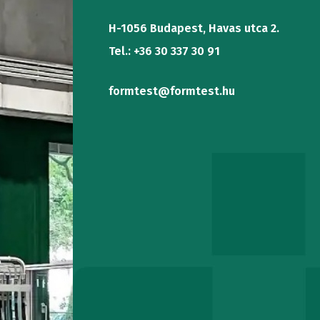
VIZSGÁLÓ
H-1056 Budapest, Havas utca 2.
Tel.: +36 30 337 30 91
formtest@formtest.hu