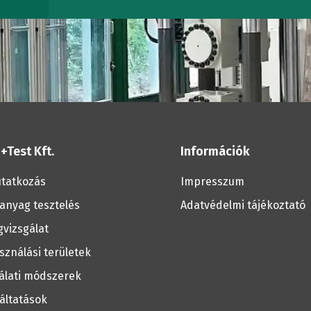
Fémvizsgál
Laboratóriumi
C
bútorok
Csővizsgála
tervezése
Vasúti
tesztelés
+Test Kft.
Információk
tatkozás
Impresszum
Talpfa
anyag tesztelés
Adatvédelmi tájékoztató
vizsgálat
vizsgálat
sználási területek
Kötél- és
álati módszerek
áltatások