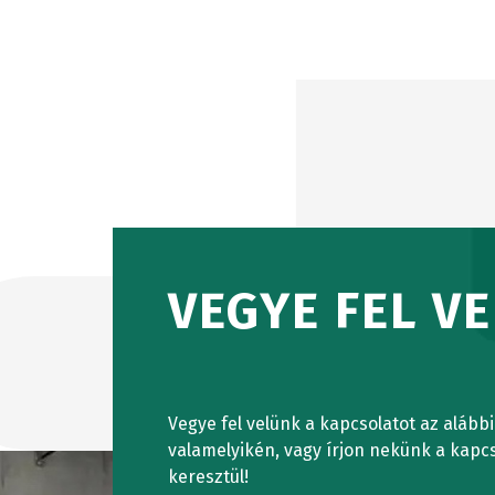
VIZSGÁLÓ 
vizsgáló
gépek
HAJLÍTÁSV
Vízáteresztő
GÉPEK
képesség
teszter
VÍZSZINTE
VEGYE FEL V
VIZSGÁLÓ
FELHASZNÁ
Vegye fel velünk a kapcsolatot az alább
RENDSZER
TORZIÓS
valamelyikén, vagy írjon nekünk a kapcs
keresztül!