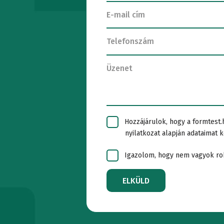
extenzométe
Eszközök
GÉPEK
Faanyag
C
Tesztszoftver
LABORATÓRIUMI
vizsgálat
Igazító
KONTÉNEREK
Szigetelők
e
egységek
LABORATÓRIUMI
vizsgálata
T
Rögzítési
Hozzájárulok, hogy a formtest.
nyilatkozat alapján adataimat k
BERENDEZÉSEK
Kalibrációs
v
technológia
Igazolom, hogy nem vagyok ro
vizsgálati
Laboratóriumi
V
Eszközök
ELKÜLD
rendszerek
bútorok
t