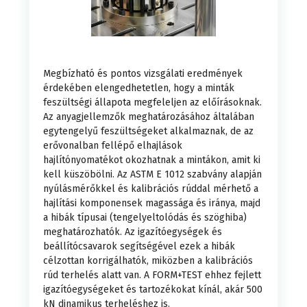
Vizsgálati
GÉPEK
TÖMÖRÍTÉSI
TERMOME
FELDOL
berendezés
csapágy
S
hengerek
VIZSGÁLAT
VIZSGÁLAT
VIZSGÁL
RENDSZER
Kemény
vizsgálat
v
Megbízható és pontos vizsgálati eredmények
Terhelésmérő
ABOTT
érdekében elengedhetetlen, hogy a minták
Digitális
feszültségi állapota megfeleljen az előírásoknak.
beton
áló
Dübel
cellák
Az anyagjellemzők meghatározásához általában
EK
KÚSZÁS-
egytengelyű feszültségeket alkalmaznak, de az
vezérlőrends
SZAKÍTÓ
vizsgáló
erővonalban fellépő elhajlások
kihúzás
Gömbcsapágy
hajlítónyomatékot okozhatnak a mintákon, amit ki
SZAKADÁSVIZSGÁL
kell küszöbölni. Az ASTM E 1012 szabvány alapján
Vezérlőállom
berendezés
TÁLOK
ló
teszt
v
nyúlásmérőkkel és kalibrációs rúddal mérhető a
Mintafogók
hajlítási komponensek magassága és iránya, majd
a hibák típusai (tengelyeltolódás és szöghiba)
Meghajtóáll
Aggregátum
E-modul
F
meghatározhatók. Az igazítóegységek és
Hidraulika
beállítócsavarok segítségével ezek a hibák
LÁRDSÁG-
célzottan korrigálhatók, miközben a kalibrációs
tesztelő
Teszthenger
rdság
teszt
rúd terhelés alatt van. A FORM+TEST ehhez fejlett
ellátás
igazítóegységeket és tartozékokat kínál, akár 500
kN dinamikus terheléshez is.