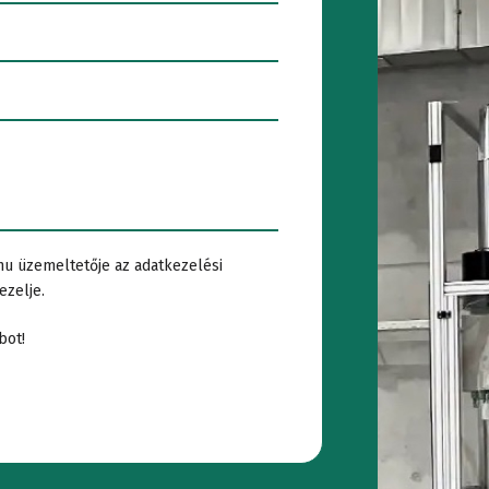
r
sővizsgálat
Aknafedél
llenőrzése
alpfa
hu üzemeltetője az adatkezelési
ezelje.
izsgálat
bot!
ízbehatolási
eszt