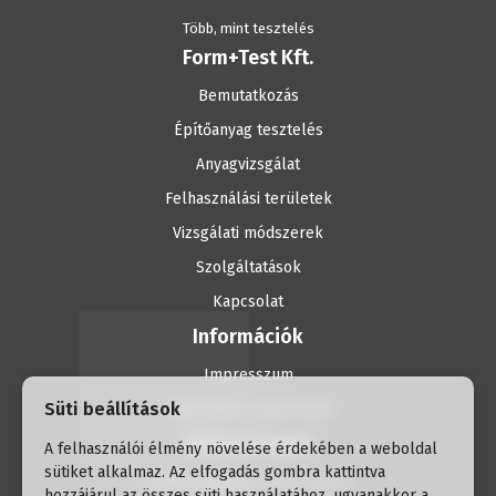
Több, mint tesztelés
Form+Test Kft.
Bemutatkozás
Építőanyag tesztelés
Anyagvizsgálat
Felhasználási területek
Vizsgálati módszerek
Szolgáltatások
Kapcsolat
Információk
Impresszum
Süti beállítások
Adatvédelmi tájékoztató
Elérhetőségek
A felhasználói élmény növelése érdekében a weboldal
sütiket alkalmaz. Az elfogadás gombra kattintva
H-1056 Budapest, Havas utca 2.
hozzájárul az összes süti használatához, ugyanakkor a