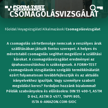
CSOMAGOLÁSVIZSGÁLAT
Főoldal
Anyagvizsgálat
Alkalmazások
Csomagolásvizsgálat
/
/
/
A csomagolás sértetlensége nemcsak a veszélyes áruk
szállításában játszik fontos szerepet. A helyes és
méretstabil csomagolás segíthet megelőzni a szállítási
károkat. A csomagolásvizsgálat eredményei az
újrahasznosításhoz is szükségesek. A FORM+TEST
csomagolások vizsgálatára szolgáló termékkínálatát
ezért folyamatosan továbbfejlesztjük és az aktuális
irányelvekhez igazítjuk. Vagy személyre szabott
megoldást keres? Forduljon hozzánk bizalommal!
Példák szabványokra és előírásokra: DIN 55 400-1, ASTM
D 642, ASTM D 4577, TAPPI 805,
ISTA 6-AMAZON.COM-SIOC