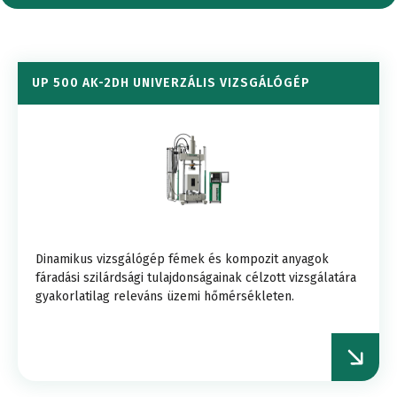
UP 500 AK-2DH UNIVERZÁLIS VIZSGÁLÓGÉP
Dinamikus vizsgálógép fémek és kompozit anyagok
fáradási szilárdsági tulajdonságainak célzott vizsgálatára
gyakorlatilag releváns üzemi hőmérsékleten.