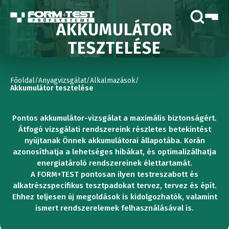
AKKUMULÁTOR
TESZTELÉSE
Főoldal
Anyagvizsgálat
Alkalmazások
/
/
/
Akkumulátor tesztelése
Pontos akkumulátor-vizsgálat a maximális biztonságért.
Átfogó vizsgálati rendszereink részletes betekintést
nyújtanak Önnek akkumulátorai állapotába. Korán
azonosíthatja a lehetséges hibákat, és optimalizálhatja
energiatároló rendszereinek élettartamát.
A FORM+TEST pontosan ilyen testreszabott és
alkatrészspecifikus tesztpadokat tervez, tervez és épít.
Ehhez teljesen új megoldások is kidolgozhatók, valamint
ismert rendszerelemek felhasználásával is.