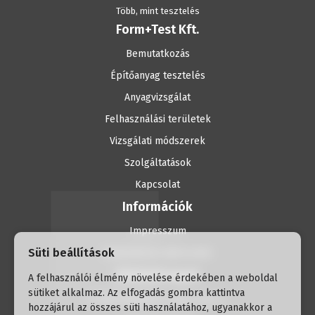
Több, mint tesztelés
Form+Test Kft.
Bemutatkozás
Építőanyag tesztelés
Anyagvizsgálat
Felhasználási területek
Vizsgálati módszerek
Szolgáltatások
Kapcsolat
Információk
Impresszum
Süti beállítások
Adatvédelmi tájékoztató
Elérhetőségek
A felhasználói élmény növelése érdekében a weboldal
sütiket alkalmaz. Az elfogadás gombra kattintva
H-1056 Budapest, Havas utca 2.
hozzájárul az összes süti használatához, ugyanakkor a