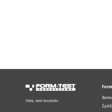
Form
Bemu
Több, mint tesztelés
Építő