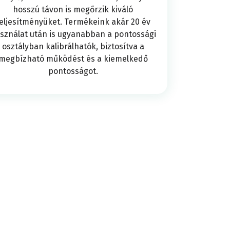
hosszú távon is megőrzik kiváló
viszgálat
ÍTÓVIZSGÁLA
eljesítményüket. Termékeink akár 20 év
vizsgálat
szakítóv
apágy
sználat után is ugyanabban a pontossági
IZSGÁLATOK
osztályban kalibrálhatók, biztosítva a
megbízható működést és a kiemelkedő
s
Megkeményedet
pontosságot.
Nyírásvizsgála
Szakítóv
gók
beton
Tömörítési
ika
-
vizsgálat
vizsgálat