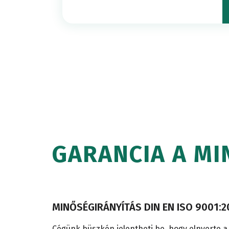
GARANCIA A M
MINŐSÉGIRÁNYÍTÁS DIN EN ISO 9001:
Cégünk büszkén jelentheti be, hogy elnyerte a