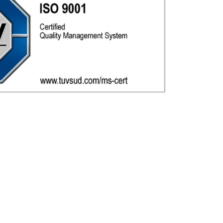
ata
vizsgálat
ciós
Vízbehatolási
ati
teszt
erek
Cementvizsgála
sgálat