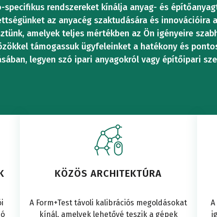
NYSÉGVIZSG
Friss
Vezérlőállomá
Vezérlő
Alkatr
RZÁLIS
-specifikus rendszereket kínálja anyag- és építőanyag
NYOMÁSVIZ
VIZSG
FÉMG
zettségünket az anyacég szaktudására és innovációira 
ztünk, amelyek teljes mértékben az Ön igényeire szabh
beton
vizsgáló
teszte
Meghajtóállom
Meghajt
zökkel támogassuk ügyfeleinket a hatékony és pontos
IKUS
sában, legyen szó ipari anyagokról vagy építőipari sze
ŐGAZDASÁG
REPÜLŐGÉ
ÉS -
vizsgáló
TÓ
TÖMÖRÍTÉSI
TERM
Híd
Vizsgálati
Teszthe
ÁLÓGÉPEK
FELD
berendezés
ált
csapág
ÍTÓVIZSGÁLA
VIZSGÁLAT
VIZS
hengerek
Terhelé
ESZABOTT
K
KÖZÖS ARCHITEKTÚRA
Kemény
vizsgál
Terhelésmérő
cellák
i
A Form+Test távoli kalibrációs megoldásokat
A
zó
kínál, amelyek lehetővé teszik a gépek
i