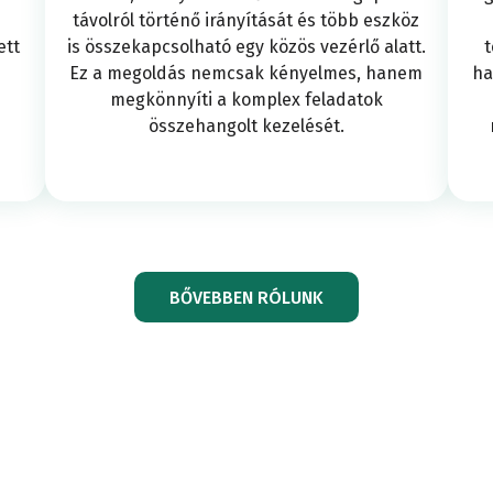
KÚSZÁS-
ZEREK
távolról történő irányítását és több eszköz
beton
Dübel
SZAK
ett
is összekapcsolható egy közös vezérlő alatt.
t
cellák
Gömbcs
Ez a megoldás nemcsak kényelmes, hanem
ha
SZAKADÁSV
megkönnyíti a komplex feladatok
vizsgáló
összehangolt kezelését.
vizsgáló
kihúzá
PORTÁLOK
Gömbcsapágy
Mintafo
berendezés
teszt
Mintafogók
Hidraul
BŐVEBBEN RÓLUNK
SZILÁRDSÁG
Aggregátum
izsgáló
E-
Hidraulika
ellátás
ÁLÓ GÉPEK
tesztelő