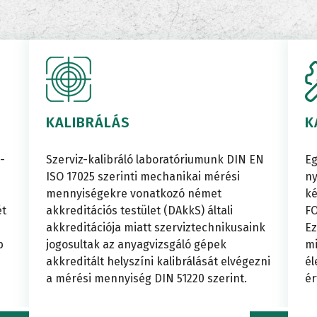
berendezés
ég
Kőzetv
egységek
Rögzítés
ÓS
Épületjavítási
Üvegvi
Rögzítési
technol
KALIBRÁLÁS
K
ÁLÓGÉPEK
vizsgáló
ó-
Szerviz-kalibráló laboratóriumunk DIN EN
Eg
Sín-
SZNÁLÓSPECI
ISO 17025 szerinti mechanikai mérési
ny
technológia
mennyiségekre vonatkozó német
ké
Eszközö
ét
akkreditációs testület (DAkkS) általi
FO
berendezések
akkreditációja miatt szerviztechnikusaink
Ez
és
ZEREK
b
jogosultak az anyagvizsgáló gépek
mi
Eszközök
akkreditált helyszíni kalibrálását elvégezni
él
a mérési mennyiség DIN 51220 szerint.
ér
váltórö