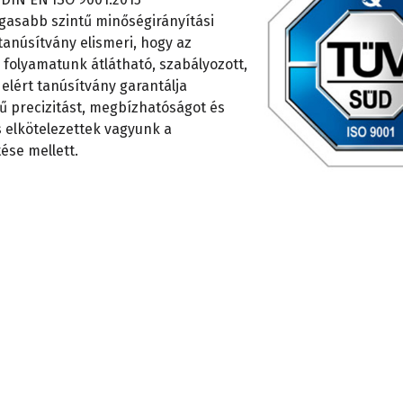
Laboratóriumi
vizsgál
gasabb szintű minőségirányítási
tanúsítvány elismeri, hogy az
 folyamatunk átlátható, szabályozott,
bútorok
elért tanúsítvány garantálja
Kalibrá
ű precizitást, megbízhatóságot és
s elkötelezettek vagyunk a
ése mellett.
Laboratóriumi
vizsgál
bútorok
rendsz
tervezése
Fémviz