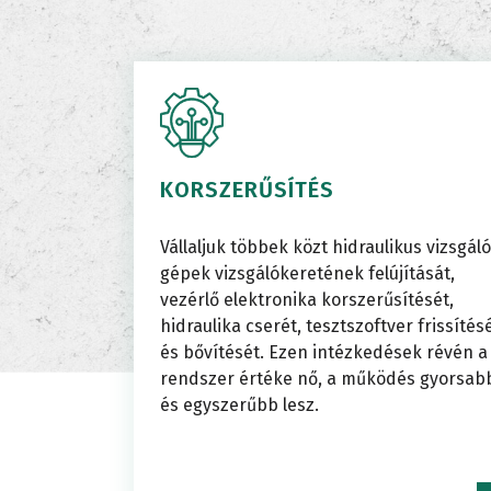
képess
TORZI
teszter
KORSZERŰSÍTÉS
VIZSG
Vállaljuk többek közt hidraulikus vizsgál
FELHA
gépek vizsgálókeretének felújítását,
vezérlő elektronika korszerűsítését,
hidraulika cserét, tesztszoftver frissítés
és bővítését. Ezen intézkedések révén a
RENDS
rendszer értéke nő, a működés gyorsab
és egyszerűbb lesz.