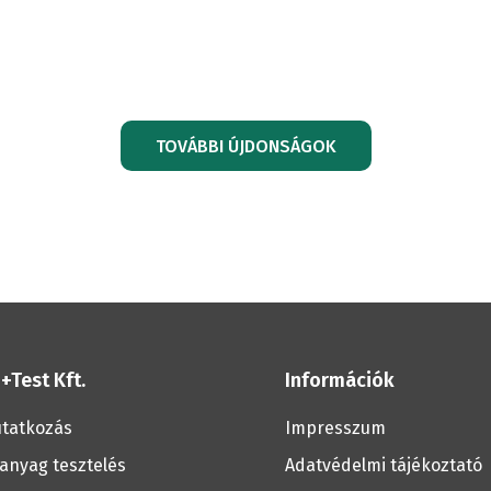
KÉPZÉSI
Csővizs
TOVÁBBI ÚJDONSÁGOK
RENDSZEREK
Vasúti
Építőipari
tesztel
+Test Kft.
Információk
szakterület
Talpfa
tatkozás
Impresszum
anyag tesztelés
Adatvédelmi tájékoztató