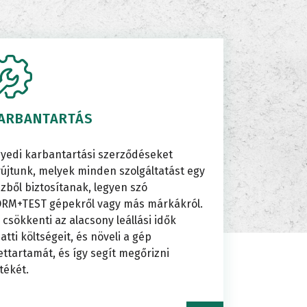
izsgálat
Üvegvizsgálat
szakadásvizsg
i
zsgálat
Tapadási
Szakítóvizsgál
ógia
ARBANTARTÁS
teszt
yedi karbantartási szerződéseket
FIKUS
újtunk, melyek minden szolgáltatást egy
zből biztosítanak, legyen szó
k
RM+TEST gépekről vagy más márkákról.
 csökkenti az alacsony leállási idők
Tégla
atti költségeit, és növeli a gép
ettartamát, és így segít megőrizni
tékét.
gzítés
tesztelése