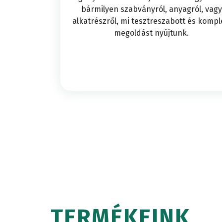
RENDS
bármilyen szabványról, anyagról, vagy
és
alkatrészről, mi tesztreszabott és kompl
megoldást nyújtunk.
hajlítás
TESZT
gépek
NYOMÓ
Nyomóv
VIZSG
gépek
TERMÉKEINK