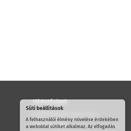
gálat
és
Elérhetőségek
Süti beállítások
H-1056 Budapest, Havas utca 2.
A felhasználói élmény növelése érdekében
+36 30 337 30 91
a weboldal sütiket alkalmaz. Az elfogadás