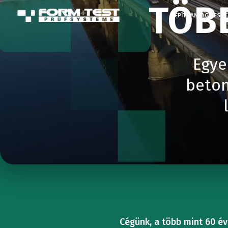
TÖB
ÉPÍTŐANYAG TESZT
Egye
TESZT
UNIVE
beton
KOPÁ
STATI
AUT
Kompres
VIZSG
vizsgál
Cégünk, a több mint 60 év